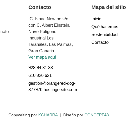
Contacto
Mapa del sitio
C. Isaac Newton s/n
Inicio
con C. Albert Einstein,
Qué hacemos
rmato
Nave Polígono
Sostenibilidad
Industrial Los
Contacto
Tarahales.
Las Palmas,
Gran Canaria
Ver mapa aquí
928 94 31 33
610 926 621
gestion@orangered-dog-
877970.hostingersite.com
Copywriting por
KCHARRA
| Diseño por
CONCEPT
43