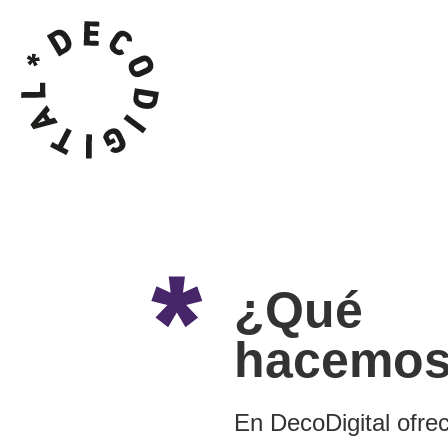
¿Qué
hacemo
En DecoDigital ofr